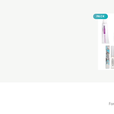
PACK
Fo