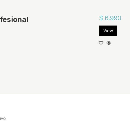
$ 6.990
ofesional
View
ivo