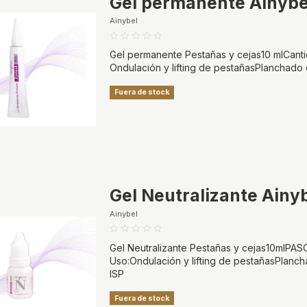
Gel permanente Ainybe
Ainybel
Gel permanente Pestañas y cejas10 mlCanti
Ondulación y lifting de pestañasPlanchado
Fuera de stock
Gel Neutralizante Ainy
Ainybel
Gel Neutralizante Pestañas y cejas10mlPAS
Uso:Ondulación y lifting de pestañasPlanc
ISP
Fuera de stock