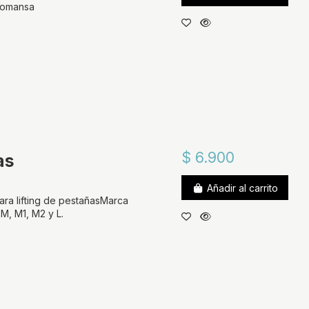
 lomansa
$ 6.900
as
Añadir al carrito
ara lifting de pestañasMarca
 M, M1, M2 y L.