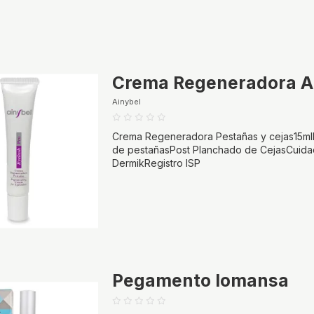
Crema Regeneradora Ai
Ainybel
Crema Regeneradora Pestañas y cejas15mlP
de pestañasPost Planchado de CejasCuidad
DermikRegistro ISP
Pegamento lomansa