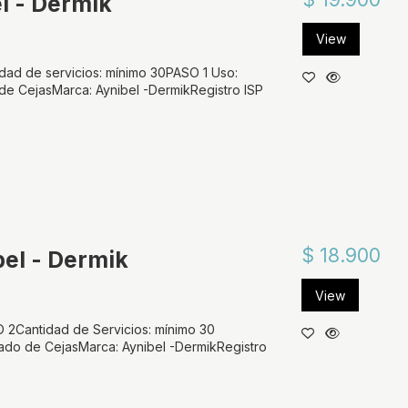
l - Dermik
View
dad de servicios: mínimo 30PASO 1 Uso:
 de CejasMarca: Aynibel -DermikRegistro ISP
$ 18.900
bel - Dermik
View
O 2Cantidad de Servicios: mínimo 30
hado de CejasMarca: Aynibel -DermikRegistro