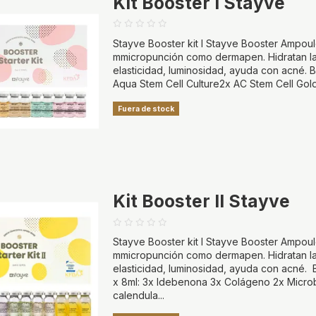
Kit Booster I Stayve
Stayve Booster kit I Stayve Booster Ampoule
mmicropunción como dermapen. Hidratan la p
elasticidad, luminosidad, ayuda con acné. B
Aqua Stem Cell Culture2x AC Stem Cell Gol
Fuera de stock
Kit Booster II Stayve
Stayve Booster kit I Stayve Booster Ampoule
mmicropunción como dermapen. Hidratan la p
elasticidad, luminosidad, ayuda con acné. B
x 8ml: 3x Idebenona 3x Colágeno 2x Microb
calendula...