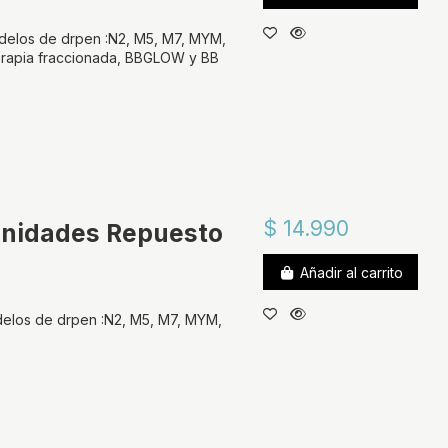
delos de drpen :N2, M5, M7, MYM,
erapia fraccionada, BBGLOW y BB
$ 14.990
 unidades Repuesto
Añadir al carrito
elos de drpen :N2, M5, M7, MYM,