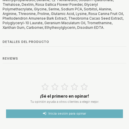
Trehalose, Dextrin, Rosa Gallica Flower Powder, Glyceryl
Polymethacrylate, Glycine, Serine, Sodium PCA, Sorbitol, Alanine,
Arginine, Threonine, Proline, Glutamic Acid, Lysine, Rosa Canina Fruit Oil,
Phellodendron Amurense Bark Extract, Theobroma Cacao Seed Extract,
Polyglyceryl-10 Laurate, Geranium Maculatum Oil, Tromethamine,
Xanthan Gum, Carbomer, Ethylhexylglycerin, Disodium EDTA.
DETALLES DEL PRODUCTO
REVIEWS
¡Sé el primero en opinar!
Tu opinión ayuda a otros clientes a elegir mejor.
Inicia sesión para opinar